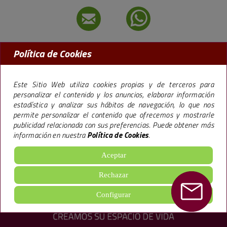
Política de Cookies
MADRID:
91 456 09 97
BARCELONA:
93 238 50 77
Este Sitio Web utiliza cookies propias y de terceros para
personalizar el contenido y los anuncios, elaborar información
estadística y analizar sus hábitos de navegación, lo que nos
permite personalizar el contenido que ofrecemos y mostrarle
La marca Premier,
especializada en la promoción de pisos en Madrid y
publicidad relacionada con sus preferencias. Puede obtener más
Barcelona
, lleva más de 40 años trabajando bajo una filosofía empresarial que le
información en nuestra
Política de Cookies
.
ha llevado a construir más de 65.000 viviendas y 600.000 m2 de oficinas, hoteles y
locales ofreciendo
excelentes calidades
, todo ello, siguiendo un sistema de
gestión
de Calidad Medioambiental
.
Aceptar
aviso legal
·
política de cookies
·
Configuración de cookies
·
Rechazar
política de privacidad
Configurar