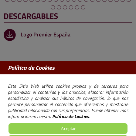
DESCARGABLES
Logo Premier España
Política de Cookies
MADRID:
91 456 09 97
BARCELONA:
93 238 50 77
Este Sitio Web utiliza cookies propias y de terceros para
personalizar el contenido y los anuncios, elaborar información
estadística y analizar sus hábitos de navegación, lo que nos
permite personalizar el contenido que ofrecemos y mostrarle
La marca Premier,
especializada en la promoción de pisos en Madrid y
publicidad relacionada con sus preferencias. Puede obtener más
Barcelona
, lleva más de 40 años trabajando bajo una filosofía empresarial que le
información en nuestra
Política de Cookies
.
ha llevado a construir más de 65.000 viviendas y 600.000 m2 de oficinas, hoteles y
locales ofreciendo
excelentes calidades
, todo ello, siguiendo un sistema de
gestión
de Calidad Medioambiental
.
Aceptar