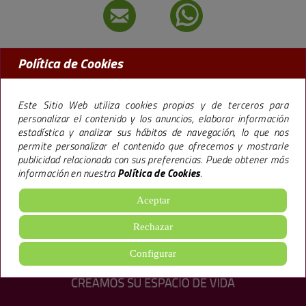
Política de Cookies
MADRID:
91 456 09 97
BARCELONA:
93 238 50 77
Este Sitio Web utiliza cookies propias y de terceros para
personalizar el contenido y los anuncios, elaborar información
estadística y analizar sus hábitos de navegación, lo que nos
permite personalizar el contenido que ofrecemos y mostrarle
La marca Premier,
especializada en la promoción de pisos en Madrid y
publicidad relacionada con sus preferencias. Puede obtener más
Barcelona
, lleva más de 40 años trabajando bajo una filosofía empresarial que le
información en nuestra
Política de Cookies
.
ha llevado a construir más de 65.000 viviendas y 600.000 m2 de oficinas, hoteles y
locales ofreciendo
excelentes calidades
, todo ello, siguiendo un sistema de
gestión
de Calidad Medioambiental
.
Aceptar
aviso legal
·
política de cookies
·
Configuración de cookies
·
Rechazar
política de privacidad
Configurar