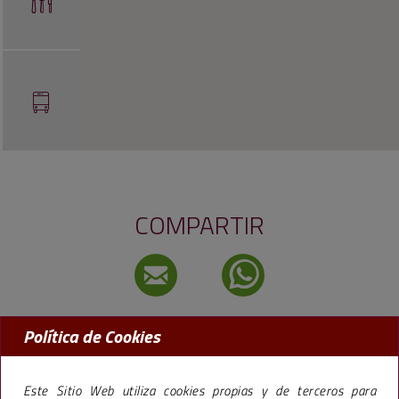
COMPARTIR
Política de Cookies
MADRID:
91 456 09 97
BARCELONA:
93 238 50 77
Este Sitio Web utiliza cookies propias y de terceros para