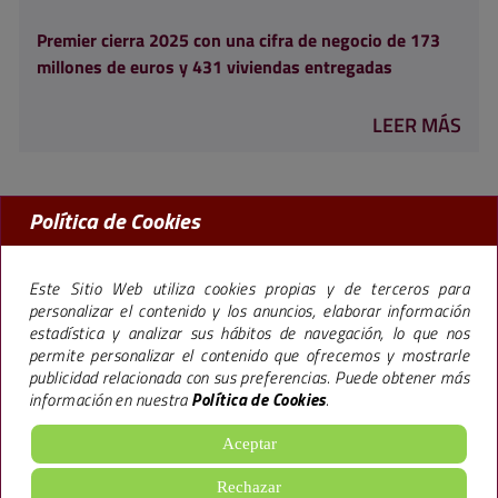
Premier cierra 2025 con una cifra de negocio de 173
millones de euros y 431 viviendas entregadas
LEER MÁS
Política de Cookies
MADRID:
91 456 09 97
BARCELONA:
93 238 50 77
Este Sitio Web utiliza cookies propias y de terceros para
personalizar el contenido y los anuncios, elaborar información
estadística y analizar sus hábitos de navegación, lo que nos
permite personalizar el contenido que ofrecemos y mostrarle
La marca Premier,
especializada en la promoción de pisos en Madrid y
publicidad relacionada con sus preferencias. Puede obtener más
Barcelona
, lleva más de 40 años trabajando bajo una filosofía empresarial que le
información en nuestra
Política de Cookies
.
ha llevado a construir más de 65.000 viviendas y 600.000 m2 de oficinas, hoteles y
locales ofreciendo
excelentes calidades
, todo ello, siguiendo un sistema de
gestión
de Calidad Medioambiental
.
Aceptar
aviso legal
·
política de cookies
·
Configuración de cookies
·
Rechazar